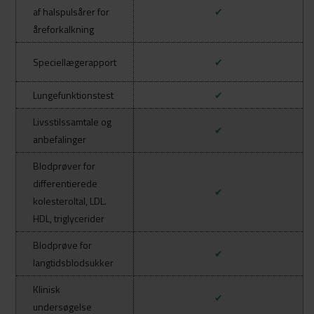
af halspulsårer for
✔
åreforkalkning
Speciellægerapport
✔
Lungefunktionstest
✔
Livsstilssamtale og
✔
anbefalinger
Blodprøver for
differentierede
✔
kolesteroltal, LDL.
HDL, triglycerider
Blodprøve for
✔
langtidsblodsukker
Klinisk
✔
undersøgelse