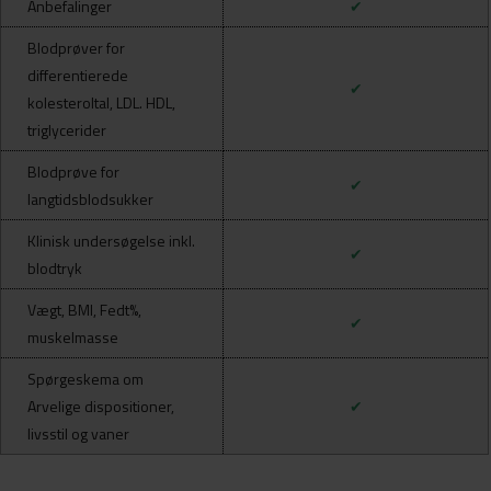
Anbefalinger
✔
Blodprøver for
differentierede
✔
kolesteroltal, LDL. HDL,
triglycerider
Blodprøve for
✔
langtidsblodsukker
Klinisk undersøgelse inkl.
✔
blodtryk
Vægt, BMI, Fedt%,
✔
muskelmasse
Spørgeskema om
Arvelige dispositioner,
✔
l
ivsstil og vaner