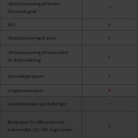
Ultralydsscanning af hjertet /
✔
Ekkokardiografi
EKG
✔
Ultralydsscanning af aorta
✔
Ultralydsscanning af halspulsårer
✔
for åreforkalkning
Speciallægerapport
✔
Lungefunktionstest
✗
Livsstilssamtale og anbefalinger
✔
Blodprøver for differentierede
✔
kolesteroltal, LDL. HDL, triglycerider