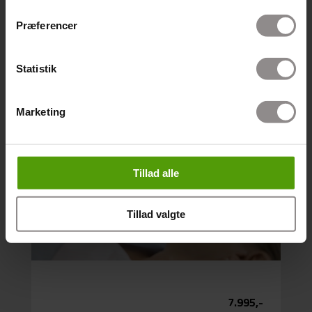
+ Udposning
+ Lungefunktion
Præferencer
=
Statistik
Hjerte- lunge -undersøgelse
Marketing
Tjek på dit hjerte og lungefunktionmed, samt en vurdering af
din risiko for åreforkalkning og udposning
Blodprøver
Tillad alle
Klinisk måling
Samtale
Vejledning
Tillad valgte
Læs mere…
7.995,-