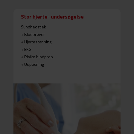
Stor hjerte- undersøgelse
Sundhedstjek
+ Blodprøver
+ Hjertescanning
+ EKG
+ Risiko blodprop
+ Udposning
=
Tjek hjertets funktion
Ultralydsskanning af hjertet
EKG