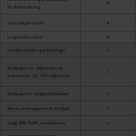
✗
for åreforkalkning
Speciallægerapport
✗
Lungefunktionstest
✗
Livsstilssamtale og anbefalinger
✔
Blodprøver for differentierede
✔
kolesteroltal, LDL. HDL, triglycerider
Blodprøve for langtidsblodsukker
✔
Klinisk undersøgelse inkl. blodtryk
✔
Vægt, BMI, Fedt%, muskelmasse
✔
Spørgeskema om Arvelige