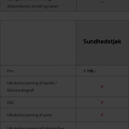
✔
dispositioner, l
ivsstil og vaner
Sundhedstjek
Pris
1.195,-
Ultralydsscanning af hjertet /
✗
Ekkokardiografi
EKG
✗
Ultralydsscanning af aorta
✗
Ultralydsscanning af halspulsårer