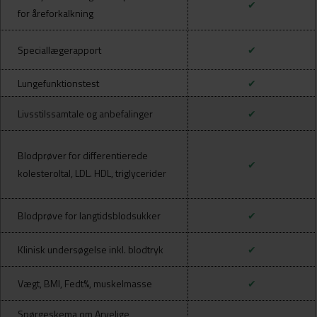
✔
for åreforkalkning
Speciallægerapport
✔
Lungefunktionstest
✔
Livsstilssamtale og anbefalinger
✔
Blodprøver for differentierede
✔
kolesteroltal, LDL. HDL, triglycerider
Blodprøve for langtidsblodsukker
✔
Klinisk undersøgelse inkl. blodtryk
✔
Vægt, BMI, Fedt%, muskelmasse
✔
Spørgeskema om Arvelige