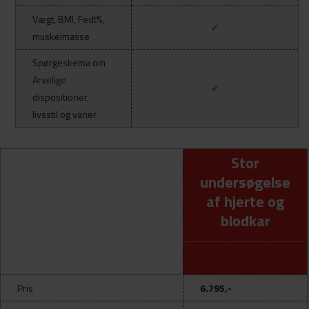
Vægt, BMI, Fedt%,
✔
muskelmasse
Spørgeskema om
Arvelige
✔
dispositioner,
l
ivsstil og vaner
Stor
undersøgelse
af hjerte og
blodkar
Pris
6.795,-