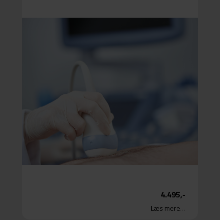
=
Hjerteundersøgelse
Tjek på dit hjerte og din risiko for åreforkalkning og udposning
Blodprøver
Klinisk måling
Samtale
Vejledning
Læs mere…
4.495,-
Læs mere…