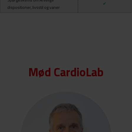
✔
dispositioner, l
ivsstil og vaner
Mød CardioLab