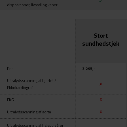
✔
dispositioner, l
ivsstil og vaner
Stort
sundhedstjek
Pris
3.295,-
Ultralydsscanning af hjertet /
✗
Ekkokardiografi
EKG
✗
Ultralydsscanning af aorta
✗
Ultralydsscanning af halspulsårer