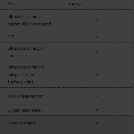
Pris
4.495,-
Ultralydsscanning af
✔
hjertet / Ekkokardiografi
EKG
✔
Ultralydsscanning af
✗
aorta
Ultralydsscanning af
halspulsårer for
✗
åreforkalkning
Speciallægerapport
✔
Lungefunktionstest
✗
Livsstilssamtale
✗