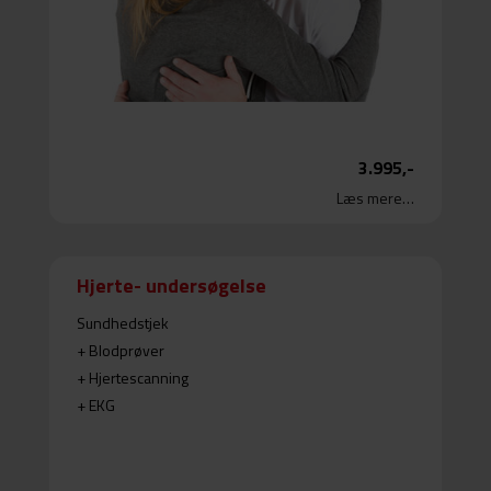
Samtale
Vejledning
Læs mere…
3.995,-
Læs mere…
Hjerte- undersøgelse
Sundhedstjek
+ Blodprøver
+ Hjertescanning
+ EKG