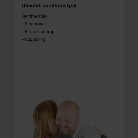
Udvidet sundhedstjek
Sundhedstjek
+ Blodprøver
+ Risiko blodprop
+ Udposning
=
Fokus på åreforkalkning
Udposning aorta
Ultralydsskanning af halspulsårer og hovedpulsåre
Blodprøver
Klinisk måling