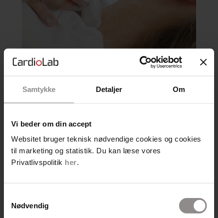
Blodprøver
Klinisk måling
Anbefaling
Læs mere…
Samtykke
Detaljer
Om
6.795,-
Læs mere…
Vi beder om din accept
Websitet bruger teknisk nødvendige cookies og cookies
Udvidet hjerte-undersøgelse
til marketing og statistik. Du kan læse vores
Sundhedstjek
Privatlivspolitik
her
.
+ Blodprøver
+ Hjertescanning
Samtykkevalg
+ EKG
Nødvendig
+ Risiko blodprop