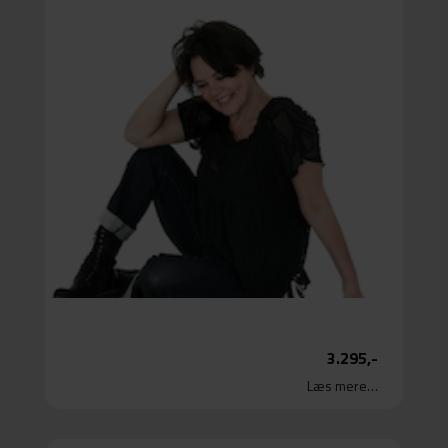
=
Fokus på åreforkalkning
Ultralydsskanning af halspulsårer
Blodprøver
Klinisk måling
Samtale
Vejledning
Læs mere…
3.295,-
Læs mere…