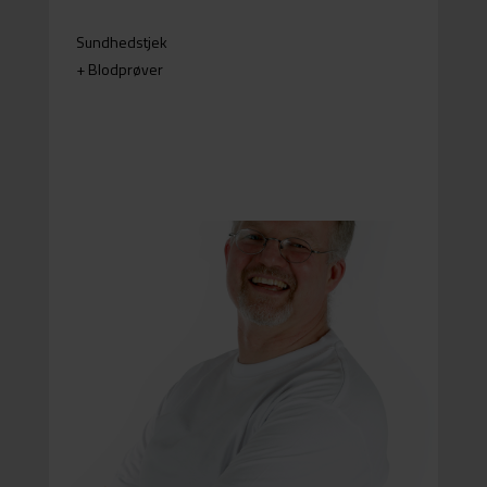
+
Sundhedstjek
+ Blodprøver
=
Blodprøver
Klinisk måling
Samtale
Vejledning
Læs mere…