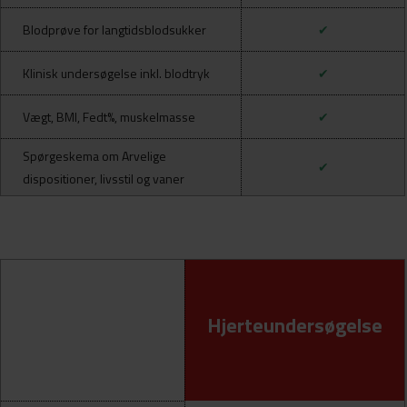
Blodprøve for langtidsblodsukker
✔
Klinisk undersøgelse inkl. blodtryk
✔
Vægt, BMI, Fedt%, muskelmasse
✔
Spørgeskema om Arvelige
✔
dispositioner, l
ivsstil og vaner
Hjerteundersøgelse