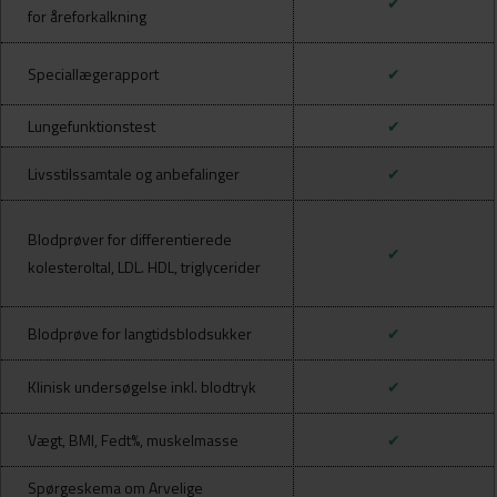
✔
for åreforkalkning
Speciallægerapport
✔
Lungefunktionstest
✔
Livsstilssamtale og anbefalinger
✔
Blodprøver for differentierede
✔
kolesteroltal, LDL. HDL, triglycerider
Blodprøve for langtidsblodsukker
✔
Klinisk undersøgelse inkl. blodtryk
✔
Vægt, BMI, Fedt%, muskelmasse
✔
Spørgeskema om Arvelige