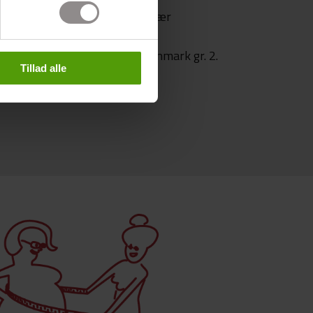
d til undersøgelse hos os, men vær
enbetaling. Hvis du har en
r medlem af Sygeforsikring Danmark gr. 2.
Tillad alle
n.