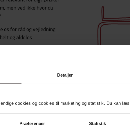
om, men ved ikke hvor du
?
 os for råd og vejledning
 helt og aldeles
Detaljer
Henvisning fra
ndige cookies og cookies til marketing og statistik. Du kan læse
Du kan ikke bruge en henvis
hos os.
Præferencer
Statistik