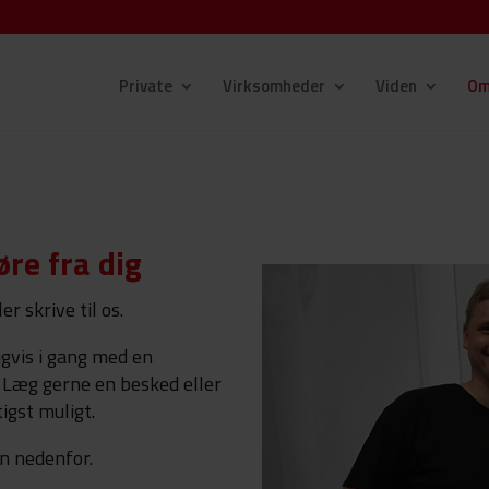
Private
Virksomheder
Viden
Om
øre fra dig
r skrive til os.
igvis i gang med en
 Læg gerne en besked eller
igst muligt.
n nedenfor.