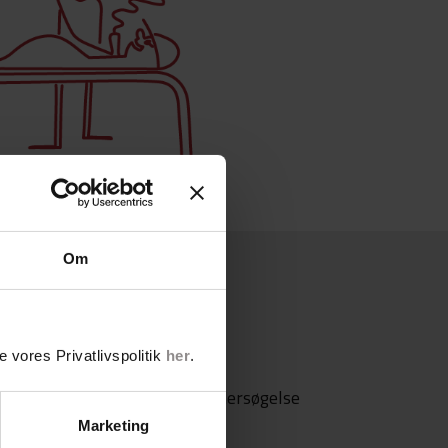
Om
 egen læge
 vores Privatlivspolitik
her
.
ning fra din egen læge til undersøgelse
Marketing