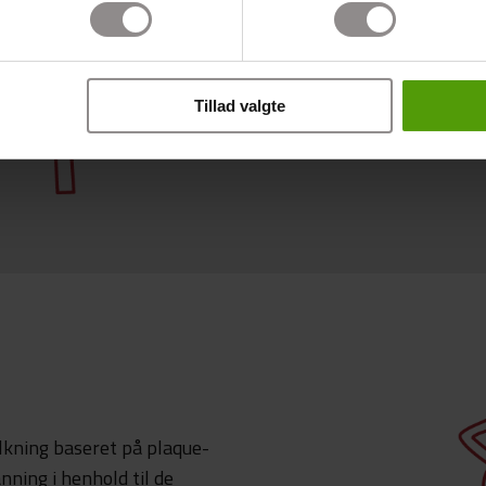
Du kan altid bestille en ti
opmærksom på, at der er eg
sundhedsforsikring eller e
Tillad valgte
har du mulighed for refusio
lkning baseret på plaque-
ning i henhold til de