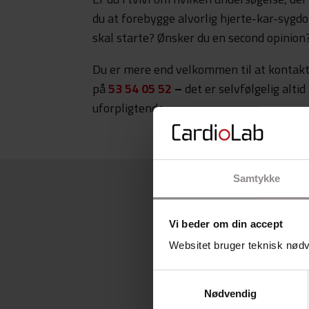
du at forebygge alvorlig hjerte-kar-sygd
skal starte? Ønsker du en second opinion
Du er mere end velkommen til at kontakte
på
53 54 05 52
–
det er selvfølgelig altid
uforpligtende.
Samtykke
Vi beder om din accept
Websitet bruger teknisk nødve
Samtykkevalg
Nødvendig