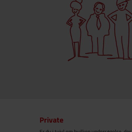
Private
Er du i tvivl om hvilken undersøgelse, der