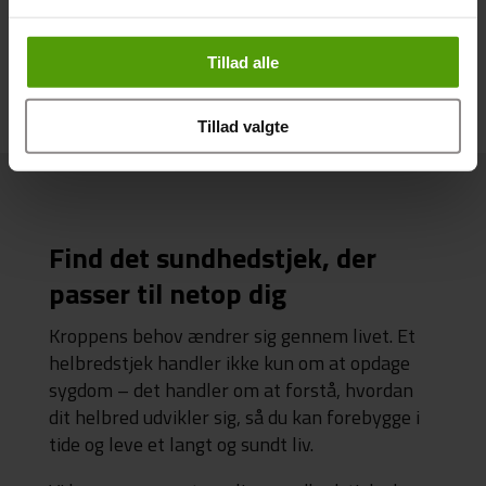
Mød resten af CardioLab-teamet
Tillad alle
Tillad valgte
Find det sundhedstjek, der
passer til netop dig
Kroppens behov ændrer sig gennem livet. Et
helbredstjek handler ikke kun om at opdage
sygdom – det handler om at forstå, hvordan
dit helbred udvikler sig, så du kan forebygge i
tide og leve et langt og sundt liv.