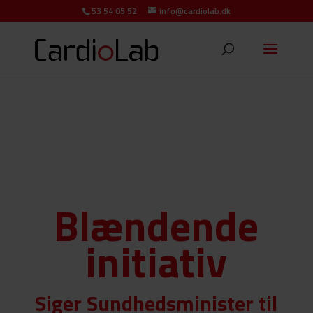
53 54 05 52
info@cardiolab.dk
Blændende
initiativ
Siger Sundhedsminister til