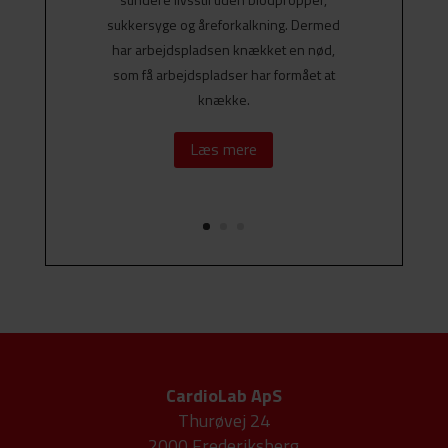
sukkersyge og åreforkalkning. Dermed
har arbejdspladsen knækket en nød,
som få arbejdspladser har formået at
knække.
Læs mere
CardioLab ApS
Thurøvej 24
2000 Frederiksberg