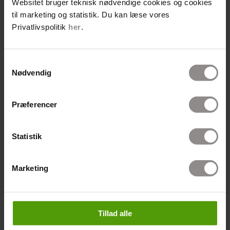
Websitet bruger teknisk nødvendige cookies og cookies
til marketing og statistik. Du kan læse vores
Privatlivspolitik
her
.
Se hvad der rør sig hos
Cardiolab
Samtykkevalg
Nødvendig
Kategorier
Præferencer
Artikler fra Pressen
Erhverv
Statistik
Fakta
Forebyg
Marketing
Forskning
Privat
Tillad alle
Privat Undersøgelser