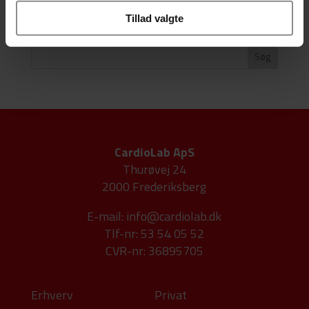
Tillad valgte
Søg efter artikel
CardioLab ApS
Thurøvej 24
2000 Frederiksberg
E-mail:
info@cardiolab.dk
Tlf-nr: 53 54 05 52
CVR-nr: 36895705
Erhverv
Privat