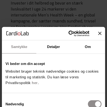
Invester i dit helbred og bevar en stærk
livskvalitet I uge 24 markerer vi den
internationale Men’s Health Week – en global
kampagne, der sætter mænds sundhed, trivsel
og forebyggelse i centrum. Hos CardioLab ser
vi denne uge som en oplagt anledning til at
fejre de...
Samtykke
Detaljer
Om
Se hvad der rør sig hos
Cardiolab
Vi beder om din accept
Websitet bruger teknisk nødvendige cookies og cookies
til marketing og statistik. Du kan læse vores
Kategorier
Privatlivspolitik
her
.
Artikler fra Pressen
Erhverv
Samtykkevalg
Fakta
Nødvendig