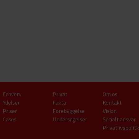
Erhverv
Privat
Om os
Ydelser
Fakta
Kontakt
Priser
Forebyggelse
Vision
Cases
Undersøgelser
Socialt ansvar
Privatlivspolit