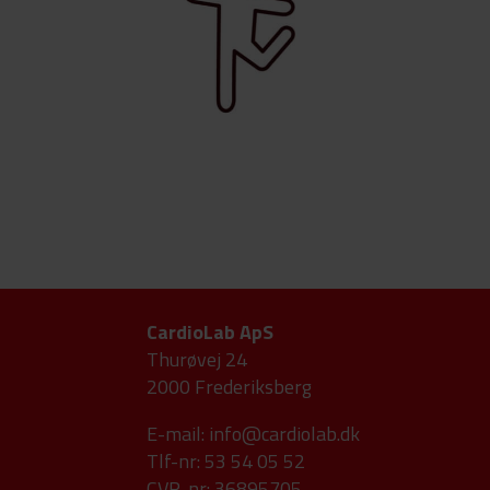
CardioLab ApS
Thurøvej 24
2000 Frederiksberg
E-mail:
info@cardiolab.dk
Tlf-nr: 53 54 05 52
CVR-nr: 36895705