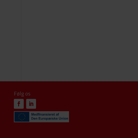
Følg os
k