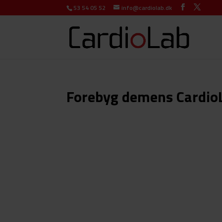
53 54 05 52
info@cardiolab.dk
Forebyg demens Cardio