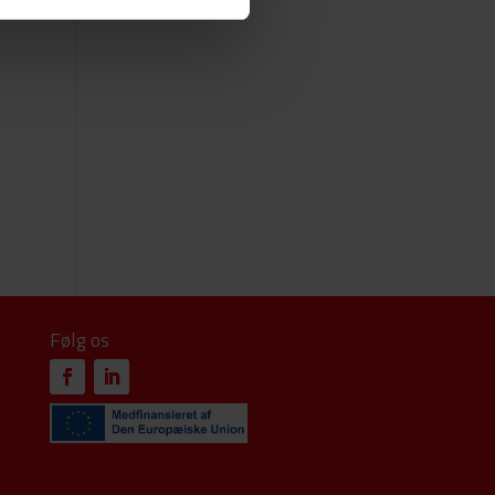
Følg os
k