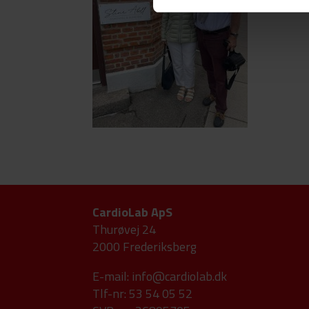
CardioLab ApS
Thurøvej 24
2000 Frederiksberg
E-mail:
info@cardiolab.dk
Tlf-nr: 53 54 05 52