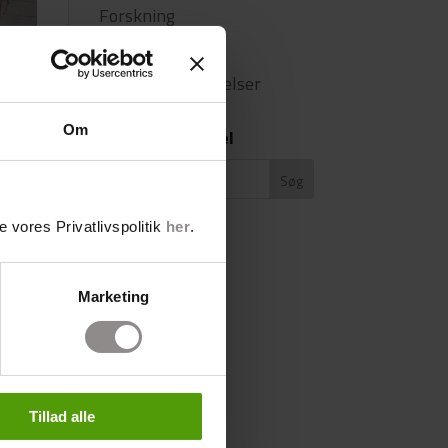
Forskning
Privat
Privat Undersøgelser
Om
Søg efter artikel
 vores Privatlivspolitik
her
.
Marketing
Tillad alle