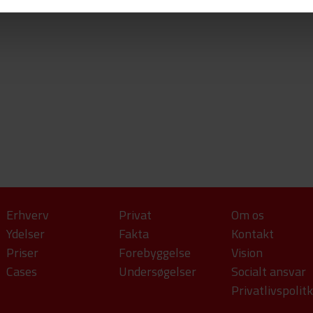
Erhverv
Privat
Om os
Ydelser
Fakta
Kontakt
Priser
Forebyggelse
Vision
Cases
Undersøgelser
Socialt ansvar
Privatlivspolit