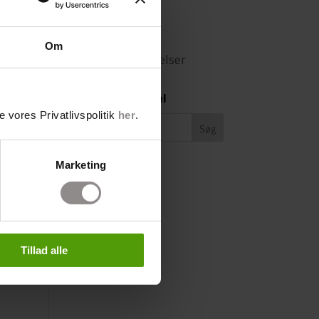
Forskning
Privat
Om
Privat Undersøgelser
Søg efter artikel
 vores Privatlivspolitik
her
.
Marketing
Tillad alle