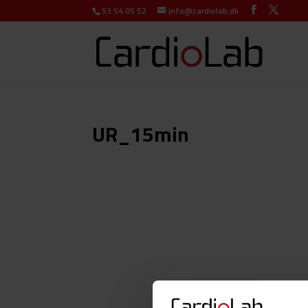
53 54 05 52
info@cardiolab.dk
UR_15min