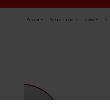
Private
Virksomheder
Viden
Om