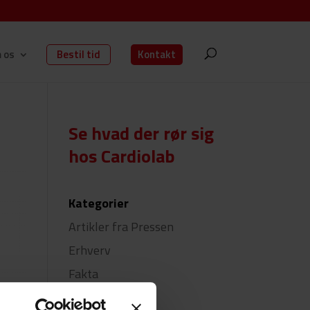
 os
Bestil tid
Kontakt
Se hvad der rør sig
hos Cardiolab
Kategorier
Artikler fra Pressen
Erhverv
Fakta
Forebyg