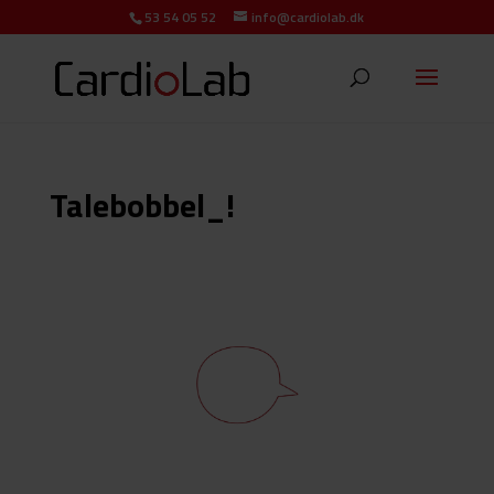
53 54 05 52
info@cardiolab.dk
Talebobbel_!