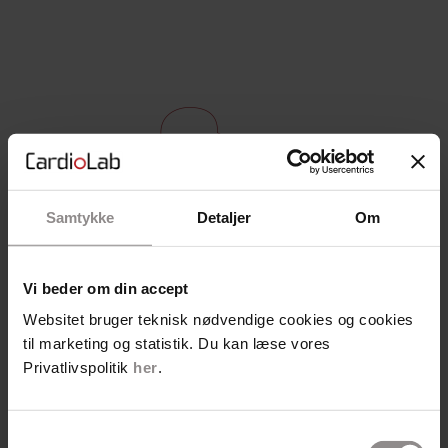
Samtykke
Detaljer
Om
Se hvad der rør sig hos
Vi beder om din accept
Cardiolab
Websitet bruger teknisk nødvendige cookies og cookies
til marketing og statistik. Du kan læse vores
Privatlivspolitik
her
.
Kategorier
Artikler fra Pressen
Samtykkevalg
Erhverv