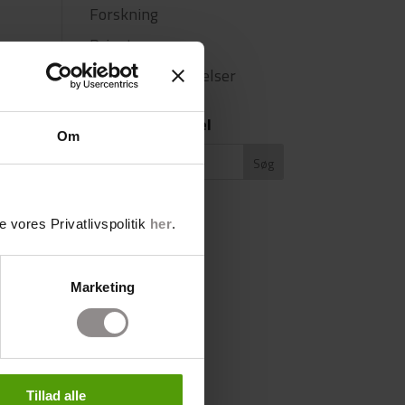
Forskning
Privat
Privat Undersøgelser
Søg efter artikel
Om
 vores Privatlivspolitik
her
.
Marketing
Tillad alle