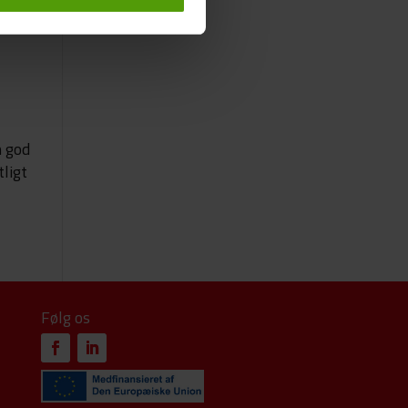
n god
tligt
Følg os