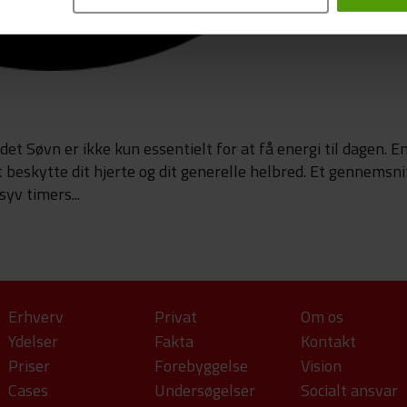
et Søvn er ikke kun essentielt for at få energi til dagen. E
at beskytte dit hjerte og dit generelle helbred. Et gennemsni
yv timers...
Erhverv
Privat
Om os
Ydelser
Fakta
Kontakt
Priser
Forebyggelse
Vision
Cases
Undersøgelser
Socialt ansvar