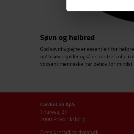
Søvn og helbred
God søvnhygiejne er essentielt for helbred
nattesøvn spiller også en central rolle i 
voksent menneske har behov for mindst s
CardioLab ApS
Thurøvej 24
2000 Frederiksberg
E-mail:
info@cardiolab.dk