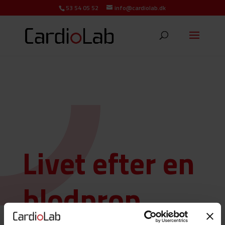
53 54 05 52
info@cardiolab.dk
Livet efter en
blodprop