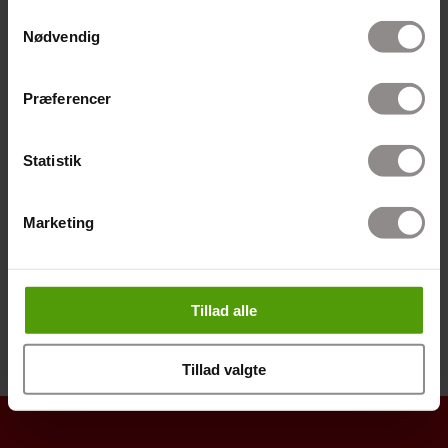
Artikler fra Pressen
Samtykkevalg
Nødvendig
Erhverv
Fakta
Præferencer
Forebyg
Forskning
Statistik
Privat
Privat Undersøgelser
Marketing
Søg efter artikel
Tillad alle
Tillad valgte