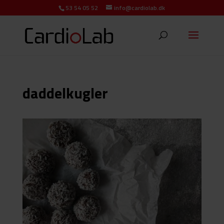
53 54 05 52
info@cardiolab.dk
daddelkugler