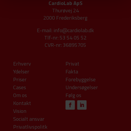
CardioLab ApS
Thurøvej 24
2000 Frederiksberg
E-mail:
info@cardiolab.dk
Tlf-nr: 53 54 05 52
CVR-nr: 36895705
Erhverv
Privat
Ydelser
Fakta
Priser
Forebyggelse
Cases
Undersøgelser
Om os
Følg os
Kontakt
Vision
Socialt ansvar
Privatlivspolitk