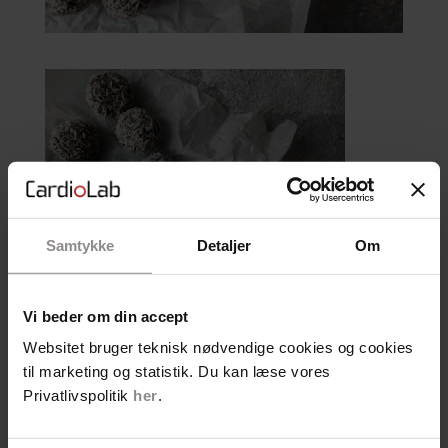
Samtykke
Detaljer
Om
Vi beder om din accept
Se hvad der rør sig hos
Websitet bruger teknisk nødvendige cookies og cookies
Cardiolab
til marketing og statistik. Du kan læse vores
Privatlivspolitik
her
.
Kategorier